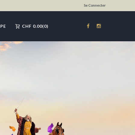
Se Connecter
PE
CHF
0.00
0