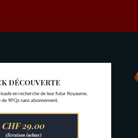
CK DÉCOUVERTE
oisade en recherche de leur futur Royaume.
e de 9PQs sans abonnement.
CHF
29.00
Read More